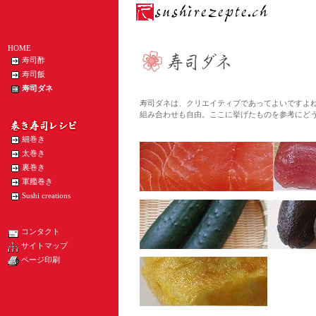
HOME
寿司酢
寿司飯
寿司ダネ
寿司ダネは、クリエイティブであってよいですよ
組み合わせも自由。ここに挙げたものを参考にど
細巻き
太巻き
裏巻き
軍艦巻き
Sushi creations
コンタクト
サイトマップ
ページ印刷