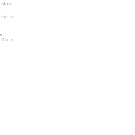
 ich nur
hat, das
es
infacher