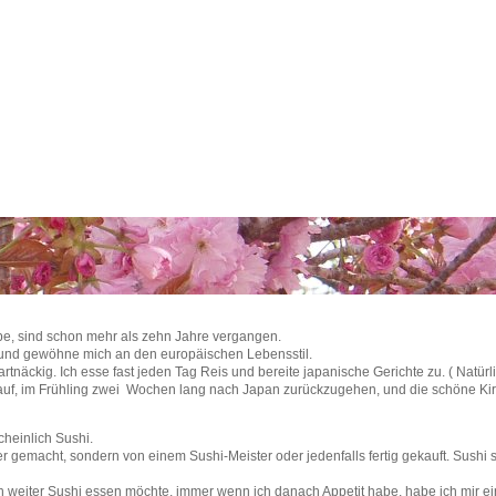
be, sind schon mehr als zehn Jahre vergangen.
- und gewöhne mich an den europäischen Lebensstil.
näckig. Ich esse fast jeden Tag Reis und bereite japanische Gerichte zu. ( Natürl
arauf, im Frühling zwei Wochen lang nach Japan zurückzugehen, und die schöne Ki
cheinlich Sushi.
er gemacht, sondern von einem Sushi-Meister oder jedenfalls fertig gekauft. Sushi 
ch weiter Sushi essen möchte, immer wenn ich danach Appetit habe, habe ich mir ei