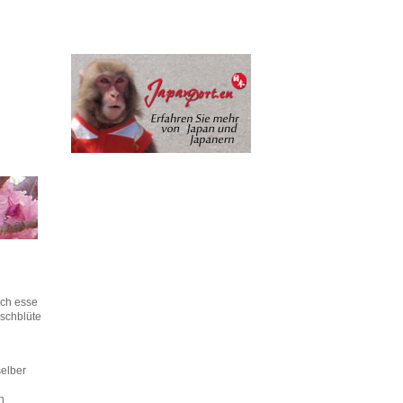
ich esse
rschblüte
selber
n