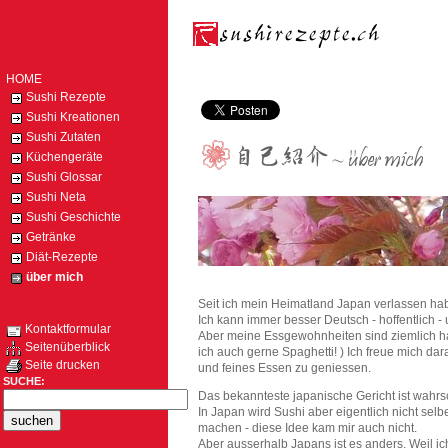
HOME
Sushi Rezepte
Sushi Kreationen
Sushi Zutaten
Küchengeräte
Sushi Glossar
Sushi Neta
Sushi Geschichte
Getränke
Diät-Rezepte
über mich
Seit ich mein Heimatland Japan verlassen ha
Ich kann immer besser Deutsch - hoffentlich 
Kontaktformular
Aber meine Essgewohnheiten sind ziemlich hart
Seitenüberblick
ich auch gerne Spaghetti! ) Ich freue mich d
Seite drucken
und feines Essen zu geniessen.
SUCHE:
Das bekannteste japanische Gericht ist wahrs
In Japan wird Sushi aber eigentlich nicht selb
machen - diese Idee kam mir auch nicht.
Aber ausserhalb Japans ist es anders. Weil i