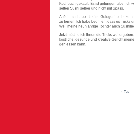
Kochbuch gekauft. Es ist gelungen, aber ich wa
selten Sushi selber und nicht mit Spass.
Auf einmal habe ich eine Gelegenheit bekomme
zu lernen. Ich habe begriffen, dass es Tricks gi
Weil meine neunjährige Tochter auch Sushilieb
Jetzt möchte ich Ihnen die Tricks weitergeben
köstliche, gesunde und kreative Gericht mei
geniessen kann.
↑ Top
© 